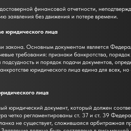
достоверной финансовой отчетности, неподтвержде
ию заявления без движения и потере времени.
ве юридического лица
ми закона. Основным документом является Федера
ючевые требования: признаки банкротства, порядок
я подсудность и порядок подачи документов, опре
анкротстве юридического лица едина для всех, но
юридического лица
ый юридический документ, который должен соответ
ура четко регламентированы ст. 37 и ст. 39 Федер
ланка не существует, сложившаяся арбитражная п
. Заявление должно быть составлено в письменно